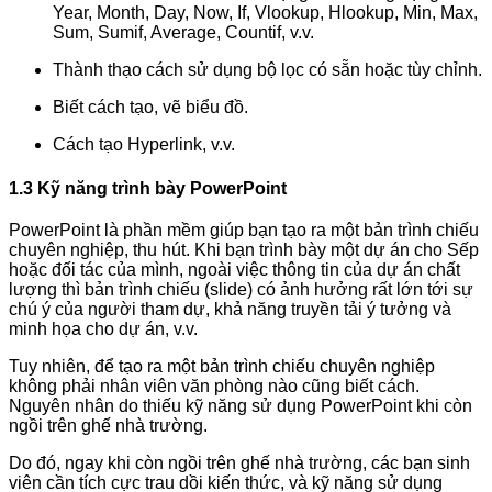
Year, Month, Day, Now, If, Vlookup, Hlookup, Min, Max,
Sum, Sumif, Average, Countif, v.v.
Thành thạo cách sử dụng bộ lọc có sẵn hoặc tùy chỉnh.
Biết cách tạo, vẽ biểu đồ.
Cách tạo Hyperlink, v.v.
1.3 Kỹ năng trình bày PowerPoint
PowerPoint là phần mềm giúp bạn tạo ra một bản trình chiếu
chuyên nghiệp, thu hút. Khi bạn trình bày một dự án cho Sếp
hoặc đối tác của mình, ngoài việc thông tin của dự án chất
lượng thì bản trình chiếu (slide) có ảnh hưởng rất lớn tới sự
chú ý của người tham dự, khả năng truyền tải ý tưởng và
minh họa cho dự án, v.v.
Tuy nhiên, để tạo ra một bản trình chiếu chuyên nghiệp
không phải nhân viên văn phòng nào cũng biết cách.
Nguyên nhân do thiếu kỹ năng sử dụng PowerPoint khi còn
ngồi trên ghế nhà trường.
Do đó, ngay khi còn ngồi trên ghế nhà trường, các bạn sinh
viên cần tích cực trau dồi kiến thức, và kỹ năng sử dụng