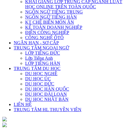
KHAI GIẢNG LỚP TRUNG CẤP NGÀNH LUẬT
HỌC ONLINE TRÊN TOÀN QUỐC
NGÔN NGỮ TIẾNG TRUNG
NGÔN NGỮ TIẾNG HÀN
KT CHẾ BIẾN MÓN ĂN
KẾ TOÁN DOANH NGHIỆP
ĐIỆN CÔNG NGHIỆP
CÔNG NGHỆ ÔTÔ
NGẮN HẠN - SƠ CẤP
TRUNG TÂM NGOẠI NGỮ
LỚP TIẾNG ĐỨC
Lớp Tiếng Anh
LỚP TIẾNG HÀN
TRUNG TÂM DU HỌC
DU HỌC NGHỀ
DU HỌC ÚC
DU HỌC ĐỨC
DU HỌC HÀN QUỐC
DU HỌC ĐÀI LOAN
DU HỌC NHẬT BẢN
LIÊN HỆ
TRUNG TÂM HL THUYỀN VIÊN