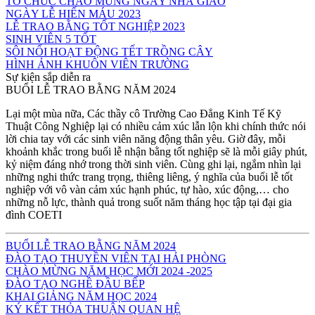
TỔ CHỨC CHÀO MỪNG NGÀY NHÀ GIÁO
NGÀY LỄ HIẾN MÁU 2023
LỄ TRAO BẰNG TỐT NGHIỆP 2023
SINH VIÊN 5 TỐT
SÔI NỔI HOẠT ĐỘNG TẾT TRỒNG CÂY
HÌNH ẢNH KHUÔN VIÊN TRƯỜNG
Sự kiện sắp diễn ra
BUỔI LỄ TRAO BẰNG NĂM 2024
Lại một mùa nữa, Các thầy cô Trường Cao Đẳng Kinh Tế Kỹ
Thuật Công Nghiệp lại có nhiều cảm xúc lẫn lộn khi chính thức nói
lời chia tay với các sinh viên năng động thân yêu. Giờ đây, mỗi
khoảnh khắc trong buổi lễ nhận bằng tốt nghiệp sẽ là mỗi giây phút,
kỷ niệm đáng nhớ trong thời sinh viên. Cùng ghi lại, ngắm nhìn lại
những nghi thức trang trọng, thiêng liêng, ý nghĩa của buổi lễ tốt
nghiệp với vô vàn cảm xúc hạnh phúc, tự hào, xúc động,… cho
những nỗ lực, thành quả trong suốt năm tháng học tập tại đại gia
đình COETI
BUỔI LỄ TRAO BẰNG NĂM 2024
ĐÀO TẠO THUYỀN VIÊN TẠI HẢI PHÒNG
CHÀO MỪNG NĂM HỌC MỚI 2024 -2025
ĐÀO TẠO NGHỀ ĐẦU BẾP
KHAI GIẢNG NĂM HỌC 2024
KÝ KẾT THỎA THUẬN QUAN HỆ