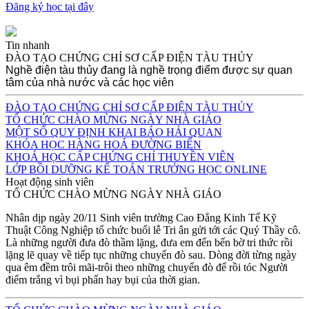
Đăng ký học tại đây
Tin nhanh
ĐÀO TẠO CHỨNG CHỈ SƠ CẤP ĐIỆN TÀU THỦY
Nghề điện tàu thủy đang là nghề trọng điểm được sự quan
tâm của nhà nước và các học viên
ĐÀO TẠO CHỨNG CHỈ SƠ CẤP ĐIỆN TÀU THỦY
TỔ CHỨC CHÀO MỪNG NGÀY NHÀ GIÁO
MỘT SỐ QUY ĐỊNH KHAI BÁO HẢI QUAN
KHÓA HỌC HÀNG HOÁ ĐƯỜNG BIỂN
KHOÁ HỌC CẤP CHỨNG CHỈ THUYỀN VIÊN
LỚP BỒI DƯỠNG KẾ TOÁN TRƯỞNG HỌC ONLINE
Hoạt động sinh viên
TỔ CHỨC CHÀO MỪNG NGÀY NHÀ GIÁO
Nhân dịp ngày 20/11 Sinh viên trường Cao Đẳng Kinh Tế Kỹ
Thuật Công Nghiệp tổ chức buổi lễ Tri ân gửi tới các Quý Thầy cô.
Là những người đưa đò thầm lặng, đưa em đến bến bờ tri thức rồi
lặng lẽ quay về tiếp tục những chuyến đò sau. Dòng đời từng ngày
qua êm đềm trôi mãi-trôi theo những chuyến đò để rồi tóc Người
điểm trắng vì bụi phấn hay bụi của thời gian.