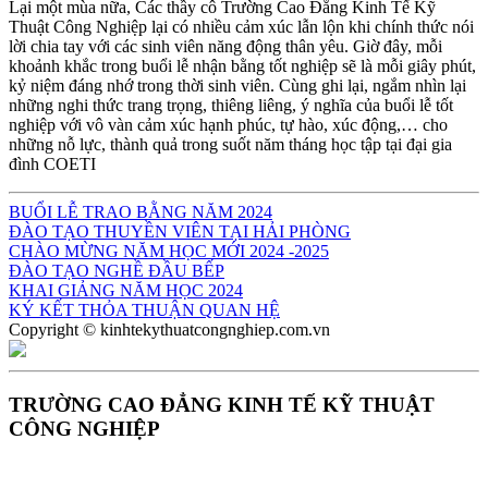
Lại một mùa nữa, Các thầy cô Trường Cao Đẳng Kinh Tế Kỹ
Thuật Công Nghiệp lại có nhiều cảm xúc lẫn lộn khi chính thức nói
lời chia tay với các sinh viên năng động thân yêu. Giờ đây, mỗi
khoảnh khắc trong buổi lễ nhận bằng tốt nghiệp sẽ là mỗi giây phút,
kỷ niệm đáng nhớ trong thời sinh viên. Cùng ghi lại, ngắm nhìn lại
những nghi thức trang trọng, thiêng liêng, ý nghĩa của buổi lễ tốt
nghiệp với vô vàn cảm xúc hạnh phúc, tự hào, xúc động,… cho
những nỗ lực, thành quả trong suốt năm tháng học tập tại đại gia
đình COETI
BUỔI LỄ TRAO BẰNG NĂM 2024
ĐÀO TẠO THUYỀN VIÊN TẠI HẢI PHÒNG
CHÀO MỪNG NĂM HỌC MỚI 2024 -2025
ĐÀO TẠO NGHỀ ĐẦU BẾP
KHAI GIẢNG NĂM HỌC 2024
KÝ KẾT THỎA THUẬN QUAN HỆ
Copyright © kinhtekythuatcongnghiep.com.vn
TRƯỜNG CAO ĐẲNG KINH TẾ KỸ THUẬT
CÔNG NGHIỆP