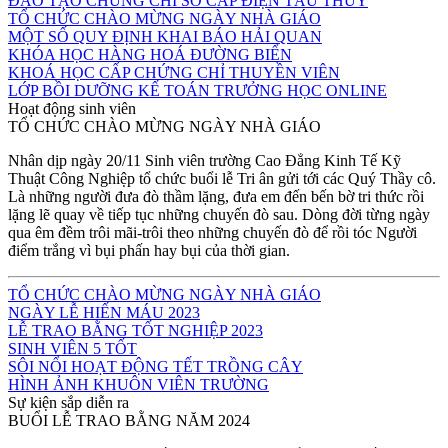
ĐÀO TẠO CHỨNG CHỈ SƠ CẤP ĐIỆN TÀU THỦY
TỔ CHỨC CHÀO MỪNG NGÀY NHÀ GIÁO
MỘT SỐ QUY ĐỊNH KHAI BÁO HẢI QUAN
KHÓA HỌC HÀNG HOÁ ĐƯỜNG BIỂN
KHOÁ HỌC CẤP CHỨNG CHỈ THUYỀN VIÊN
LỚP BỒI DƯỠNG KẾ TOÁN TRƯỞNG HỌC ONLINE
Hoạt động sinh viên
TỔ CHỨC CHÀO MỪNG NGÀY NHÀ GIÁO
Nhân dịp ngày 20/11 Sinh viên trường Cao Đẳng Kinh Tế Kỹ
Thuật Công Nghiệp tổ chức buổi lễ Tri ân gửi tới các Quý Thầy cô.
Là những người đưa đò thầm lặng, đưa em đến bến bờ tri thức rồi
lặng lẽ quay về tiếp tục những chuyến đò sau. Dòng đời từng ngày
qua êm đềm trôi mãi-trôi theo những chuyến đò để rồi tóc Người
điểm trắng vì bụi phấn hay bụi của thời gian.
TỔ CHỨC CHÀO MỪNG NGÀY NHÀ GIÁO
NGÀY LỄ HIẾN MÁU 2023
LỄ TRAO BẰNG TỐT NGHIỆP 2023
SINH VIÊN 5 TỐT
SÔI NỔI HOẠT ĐỘNG TẾT TRỒNG CÂY
HÌNH ẢNH KHUÔN VIÊN TRƯỜNG
Sự kiện sắp diễn ra
BUỔI LỄ TRAO BẰNG NĂM 2024