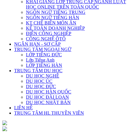
KHAI GIẢNG LỚP TRUNG CẤP NGÀNH LUẬT
HỌC ONLINE TRÊN TOÀN QUỐC
NGÔN NGỮ TIẾNG TRUNG
NGÔN NGỮ TIẾNG HÀN
KT CHẾ BIẾN MÓN ĂN
KẾ TOÁN DOANH NGHIỆP
ĐIỆN CÔNG NGHIỆP
CÔNG NGHỆ ÔTÔ
NGẮN HẠN - SƠ CẤP
TRUNG TÂM NGOẠI NGỮ
LỚP TIẾNG ĐỨC
Lớp Tiếng Anh
LỚP TIẾNG HÀN
TRUNG TÂM DU HỌC
DU HỌC NGHỀ
DU HỌC ÚC
DU HỌC ĐỨC
DU HỌC HÀN QUỐC
DU HỌC ĐÀI LOAN
DU HỌC NHẬT BẢN
LIÊN HỆ
TRUNG TÂM HL THUYỀN VIÊN