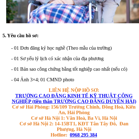
5. Yêu cầu hồ sơ:
- 01 Đơn đăng ký học nghề (Theo mẫu của trường)
- 01 Sơ yếu lý lịch có xác nhận của địa phương
- 01 B
ản sao công chứng bằng tốt nghiệp
cao nhất (nếu có)
- 04 Ảnh 3×4; 01 CMND photo
LIÊN HỆ NỘP HỒ SƠ:
TRƯỜNG CAO ĐẲNG KINH TẾ KỸ THUẬT CÔNG
NGHIỆP (tiền thân TRƯỜNG CAO ĐẲNG DUYÊN HẢI)
Cơ sở Hải Phòng: 156/109 Trường Chinh, Đồng Hoà, Kiến
An, Hải Phòng
Cơ sở Hà Nội 1: Vân Hoà, Ba Vì, Hà Nội
Cơ sở Hà Nội 2: 14-15BT1, KĐT Tân Tây Đô, Đan
Phượng, Hà Nội
Hotline:
0968 295 384