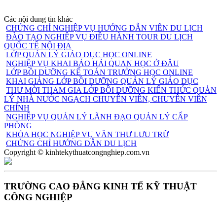
Các nội dung tin khác
CHỨNG CHỈ NGHIỆP VỤ HƯỚNG DẪN VIÊN DU LỊCH
ĐÀO TẠO NGHIỆP VỤ ĐIỀU HÀNH TOUR DU LỊCH
QUỐC TẾ NỘI ĐỊA
LỚP QUẢN LÝ GIÁO DỤC HỌC ONLINE
NGHIỆP VỤ KHAI BÁO HẢI QUAN HỌC Ở ĐÂU
LỚP BỒI DƯỠNG KẾ TOÁN TRƯỞNG HỌC ONLINE
KHAI GIẢNG LỚP BỒI DƯỠNG QUẢN LÝ GIÁO DỤC
THƯ MỜI THAM GIA LỚP BỒI DƯỠNG KIẾN THỨC QUẢN
LÝ NHÀ NƯỚC NGẠCH CHUYÊN VIÊN, CHUYÊN VIÊN
CHÍNH
NGHIỆP VỤ QUẢN LÝ LÃNH ĐẠO QUẢN LÝ CẤP
PHÒNG
KHÓA HỌC NGHIỆP VỤ VĂN THƯ LƯU TRỮ
CHỨNG CHỈ HƯỚNG DẪN DU LỊCH
Copyright © kinhtekythuatcongnghiep.com.vn
TRƯỜNG CAO ĐẲNG KINH TẾ KỸ THUẬT
CÔNG NGHIỆP