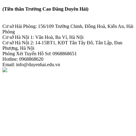
(Tiền thân Trường Cao Đẳng Duyên Hải)
Cơ sở Hải Phòng: 156/109 Trường Chinh, Đồng Hoà, Kiến An, Hải
Phòng
Cơ sở Hà Nội 1: Vân Hoà, Ba Vì, Hà Nội
Cơ sở Hà Nội 2: 14-15BT1, KĐT Tân Tây Đô, Tân Lập, Đan
Phượng, Hà Nội
Phòng Xét Tuyển Hồ Sơ: 0968868651
Hotline: 0968868620
Email: info@duyenhai.edu.vn