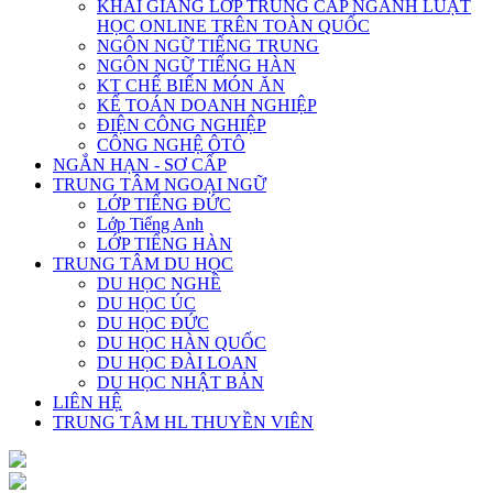
KHAI GIẢNG LỚP TRUNG CẤP NGÀNH LUẬT
HỌC ONLINE TRÊN TOÀN QUỐC
NGÔN NGỮ TIẾNG TRUNG
NGÔN NGỮ TIẾNG HÀN
KT CHẾ BIẾN MÓN ĂN
KẾ TOÁN DOANH NGHIỆP
ĐIỆN CÔNG NGHIỆP
CÔNG NGHỆ ÔTÔ
NGẮN HẠN - SƠ CẤP
TRUNG TÂM NGOẠI NGỮ
LỚP TIẾNG ĐỨC
Lớp Tiếng Anh
LỚP TIẾNG HÀN
TRUNG TÂM DU HỌC
DU HỌC NGHỀ
DU HỌC ÚC
DU HỌC ĐỨC
DU HỌC HÀN QUỐC
DU HỌC ĐÀI LOAN
DU HỌC NHẬT BẢN
LIÊN HỆ
TRUNG TÂM HL THUYỀN VIÊN