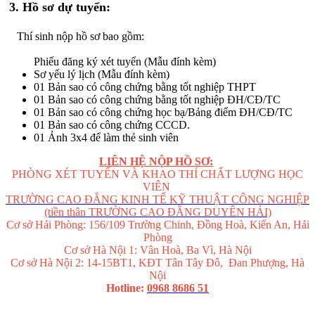
3. Hồ sơ dự tuyển:
Thí sinh nộp hồ sơ bao gồm:
Phiếu đăng ký xét tuyển (Mẫu đính kèm)
Sơ yếu lý lịch (Mẫu đính kèm)
01 Bản sao có công chứng bằng tốt nghiệp THPT
01 Bản sao có công chứng bằng tốt nghiệp ĐH/CĐ/TC
01 Bản sao có công chứng học bạ/Bảng điểm ĐH/CĐ/TC
01 Bản sao có công chứng CCCD.
01 Ảnh 3x4 để làm thẻ sinh viên
LIÊN HỆ NỘP HỒ SƠ:
PHÒNG XÉT TUYỂN VÀ KHAO THÍ CHẤT LƯỢNG HỌC
VIÊN
TRƯỜNG CAO ĐẲNG KINH TẾ KỸ THUẬT CÔNG NGHIỆP
(tiền thân TRƯỜNG CAO ĐẲNG DUYÊN HẢI)
Cơ sở Hải Phòng: 156/109 Trường Chinh, Đồng Hoà, Kiến An, Hải
Phòng
Cơ sở Hà Nội 1: Vân Hoà, Ba Vì, Hà Nội
Cơ sở Hà Nội 2: 14-15BT1, KĐT Tân Tây Đô, Đan Phượng, Hà
Nội
Hotline:
0968 8686 51