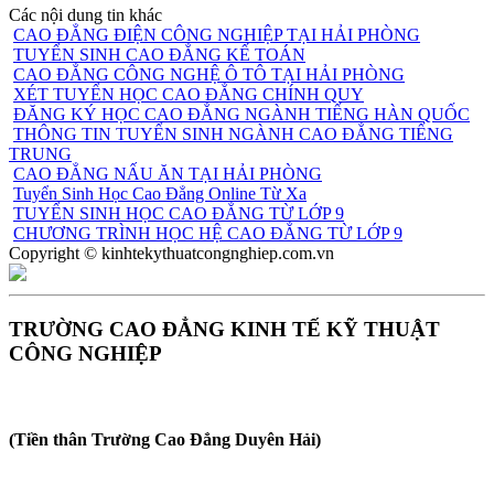
Các nội dung tin khác
CAO ĐẲNG ĐIỆN CÔNG NGHIỆP TẠI HẢI PHÒNG
TUYỂN SINH CAO ĐẲNG KẾ TOÁN
CAO ĐẲNG CÔNG NGHỆ Ô TÔ TẠI HẢI PHÒNG
XÉT TUYỂN HỌC CAO ĐẲNG CHÍNH QUY
ĐĂNG KÝ HỌC CAO ĐẲNG NGÀNH TIẾNG HÀN QUỐC
THÔNG TIN TUYỂN SINH NGÀNH CAO ĐẲNG TIẾNG
TRUNG
CAO ĐẲNG NẤU ĂN TẠI HẢI PHÒNG
Tuyển Sinh Học Cao Đẳng Online Từ Xa
TUYỂN SINH HỌC CAO ĐẲNG TỪ LỚP 9
CHƯƠNG TRÌNH HỌC HỆ CAO ĐẲNG TỪ LỚP 9
Copyright © kinhtekythuatcongnghiep.com.vn
TRƯỜNG CAO ĐẲNG KINH TẾ KỸ THUẬT
CÔNG NGHIỆP
(Tiền thân Trường Cao Đẳng Duyên Hải)