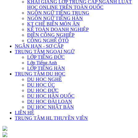
KHAI GIẢNG LỚP TRUNG CẤP NGÀNH LUẬT
HỌC ONLINE TRÊN TOÀN QUỐC
NGÔN NGỮ TIẾNG TRUNG
NGÔN NGỮ TIẾNG HÀN
KT CHẾ BIẾN MÓN ĂN
KẾ TOÁN DOANH NGHIỆP
ĐIỆN CÔNG NGHIỆP
CÔNG NGHỆ ÔTÔ
NGẮN HẠN - SƠ CẤP
TRUNG TÂM NGOẠI NGỮ
LỚP TIẾNG ĐỨC
Lớp Tiếng Anh
LỚP TIẾNG HÀN
TRUNG TÂM DU HỌC
DU HỌC NGHỀ
DU HỌC ÚC
DU HỌC ĐỨC
DU HỌC HÀN QUỐC
DU HỌC ĐÀI LOAN
DU HỌC NHẬT BẢN
LIÊN HỆ
TRUNG TÂM HL THUYỀN VIÊN