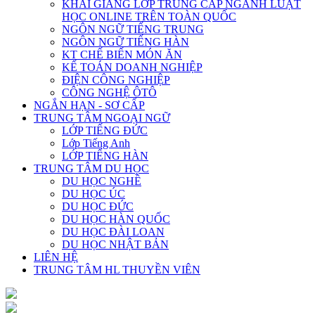
KHAI GIẢNG LỚP TRUNG CẤP NGÀNH LUẬT
HỌC ONLINE TRÊN TOÀN QUỐC
NGÔN NGỮ TIẾNG TRUNG
NGÔN NGỮ TIẾNG HÀN
KT CHẾ BIẾN MÓN ĂN
KẾ TOÁN DOANH NGHIỆP
ĐIỆN CÔNG NGHIỆP
CÔNG NGHỆ ÔTÔ
NGẮN HẠN - SƠ CẤP
TRUNG TÂM NGOẠI NGỮ
LỚP TIẾNG ĐỨC
Lớp Tiếng Anh
LỚP TIẾNG HÀN
TRUNG TÂM DU HỌC
DU HỌC NGHỀ
DU HỌC ÚC
DU HỌC ĐỨC
DU HỌC HÀN QUỐC
DU HỌC ĐÀI LOAN
DU HỌC NHẬT BẢN
LIÊN HỆ
TRUNG TÂM HL THUYỀN VIÊN