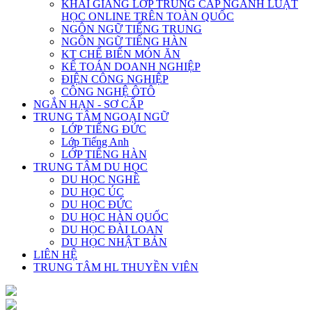
KHAI GIẢNG LỚP TRUNG CẤP NGÀNH LUẬT
HỌC ONLINE TRÊN TOÀN QUỐC
NGÔN NGỮ TIẾNG TRUNG
NGÔN NGỮ TIẾNG HÀN
KT CHẾ BIẾN MÓN ĂN
KẾ TOÁN DOANH NGHIỆP
ĐIỆN CÔNG NGHIỆP
CÔNG NGHỆ ÔTÔ
NGẮN HẠN - SƠ CẤP
TRUNG TÂM NGOẠI NGỮ
LỚP TIẾNG ĐỨC
Lớp Tiếng Anh
LỚP TIẾNG HÀN
TRUNG TÂM DU HỌC
DU HỌC NGHỀ
DU HỌC ÚC
DU HỌC ĐỨC
DU HỌC HÀN QUỐC
DU HỌC ĐÀI LOAN
DU HỌC NHẬT BẢN
LIÊN HỆ
TRUNG TÂM HL THUYỀN VIÊN