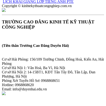
LỊCH KHAI GIẢNG LỚP TIẾNG ANH PTE
Copyright © kinhtekythuatcongnghiep.com.vn
TRƯỜNG CAO ĐẲNG KINH TẾ KỸ THUẬT
CÔNG NGHIỆP
(Tiền thân Trường Cao Đẳng Duyên Hải)
Cơ sở Hải Phòng: 156/109 Trường Chinh, Đồng Hoà, Kiến An, Hải
Phòng
Cơ sở Hà Nội 1: Vân Hoà, Ba Vì, Hà Nội
Cơ sở Hà Nội 2: 14-15BT1, KĐT Tân Tây Đô, Tân Lập, Đan
Phượng, Hà Nội
Phòng Xét Tuyển Hồ Sơ: 0968868651
Hotline: 0968868620
Email: info@duyenhai.edu.vn