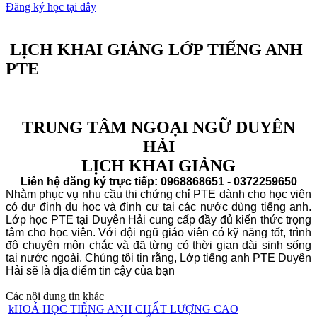
Đăng ký học tại đây
LỊCH KHAI GIẢNG LỚP TIẾNG ANH
PTE
TRUNG TÂM NGOẠI NGỮ DUYÊN
HẢI
LỊCH KHAI GIẢNG
Liên hệ đăng ký trực tiếp: 0968868651 - 0372259650
Nhằm phục vụ nhu cầu thi chứng chỉ PTE dành cho học viên
có dự định du học và định cư tại các nước dùng tiếng anh.
Lớp học PTE tại Duyên Hải cung cấp đầy đủ kiến thức trọng
tâm cho học viên. Với đội ngũ giáo viên có kỹ năng tốt, trình
độ chuyên môn chắc và đã từng có thời gian dài sinh sống
tại nước ngoài. Chúng tôi tin rằng, Lớp tiếng anh PTE Duyên
Hải sẽ là địa điểm tin cậy của bạn
Các nội dung tin khác
kHOÁ HỌC TIẾNG ANH CHẤT LƯỢNG CAO