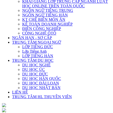
KHAI GIẢNG LỚP TRUNG CẤP NGÀNH LUẬT
HỌC ONLINE TRÊN TOÀN QUỐC
NGÔN NGỮ TIẾNG TRUNG
NGÔN NGỮ TIẾNG HÀN
KT CHẾ BIẾN MÓN ĂN
KẾ TOÁN DOANH NGHIỆP
ĐIỆN CÔNG NGHIỆP
CÔNG NGHỆ ÔTÔ
NGẮN HẠN - SƠ CẤP
TRUNG TÂM NGOẠI NGỮ
LỚP TIẾNG ĐỨC
Lớp Tiếng Anh
LỚP TIẾNG HÀN
TRUNG TÂM DU HỌC
DU HỌC NGHỀ
DU HỌC ÚC
DU HỌC ĐỨC
DU HỌC HÀN QUỐC
DU HỌC ĐÀI LOAN
DU HỌC NHẬT BẢN
LIÊN HỆ
TRUNG TÂM HL THUYỀN VIÊN