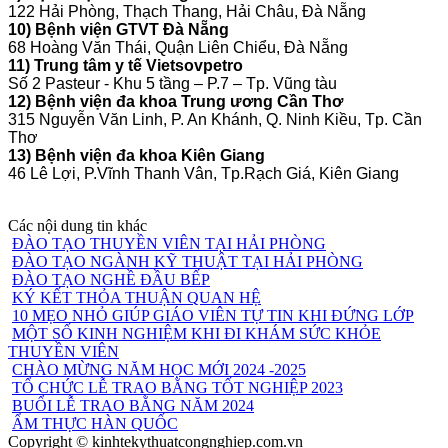
122 Hải Phòng, Thạch Thang, Hải Châu, Đà Nẵng
10) Bệnh viện GTVT Đà Nẵng
68 Hoàng Văn Thái, Quận Liên Chiểu, Đà Nẵng
11) Trung tâm y tế Vietsovpetro
Số 2 Pasteur - Khu 5 tầng – P.7 – Tp. Vũng tàu
12) Bệnh viện đa khoa Trung ương Cần Thơ
315 Nguyễn Văn Linh, P. An Khánh, Q. Ninh Kiều, Tp. Cần
Thơ
13) Bệnh viện đa khoa Kiên Giang
46 Lê Lợi, P.Vĩnh Thanh Vân, Tp.Rạch Giá, Kiên Giang
Các nội dung tin khác
ĐÀO TẠO THUYỀN VIÊN TẠI HẢI PHÒNG
ĐÀO TẠO NGÀNH KỸ THUẬT TẠI HẢI PHÒNG
ĐÀO TẠO NGHỀ ĐẦU BẾP
KÝ KẾT THỎA THUẬN QUAN HỆ
10 MẸO NHỎ GIÚP GIÁO VIÊN TỰ TIN KHI ĐỨNG LỚP
MỘT SỐ KINH NGHIỆM KHI ĐI KHÁM SỨC KHỎE
THUYỀN VIÊN
CHÀO MỪNG NĂM HỌC MỚI 2024 -2025
TỔ CHỨC LỄ TRAO BẰNG TỐT NGHIỆP 2023
BUỔI LỄ TRAO BẰNG NĂM 2024
ẨM THỰC HÀN QUỐC
Copyright © kinhtekythuatcongnghiep.com.vn