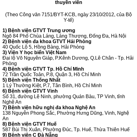
thuyền viên
(Theo Công văn 7151/BYT-KCB, ngày 23/10/2012, của Bộ
Y-tế)
1) Bệnh viện GTVT Trung ương
Ngõ 84 Phố Chùa Láng, Láng Thượng, Đống Đa, Hà Nội
2) Bệnh viện đa khoa GTVT Hải Phòng
40 Quốc Lộ 5, Hồng Bàng, Hải Phòng
3) Viện Y học biển Việt Nam
Đại lộ Võ Nguyên Giáp, P.Kênh Dương, Q.Lê Chân - Tp. Hải
Phòng
4) Bệnh viện GTVT Tp. Hồ Chí Minh
72 Trần Quốc Toản, P.8, Quận 3, Hồ Chí Minh
5) Bệnh viện Thống Nhất
1 Lý Thường Kiệt, P.7, Tân Bình, Hồ Chí Minh
6) Bệnh viện GTVT Vinh
Số 31, đường Lệ Ninh, phường Quán Bàu, TP Vinh, tỉnh
Nghệ An
7) Bệnh viện hữu nghị đa khoa Nghệ An
138 Nguyễn Phong Sắc, Phường Hưng Dũng, Vinh, Nghệ
An
8) Bệnh viện GTVT Huế
587 Bùi Thị Xuân, Phường Đúc, Tp. Huế, Thừa Thiên Huế
9) Bệnh viện C Đà Nẵng