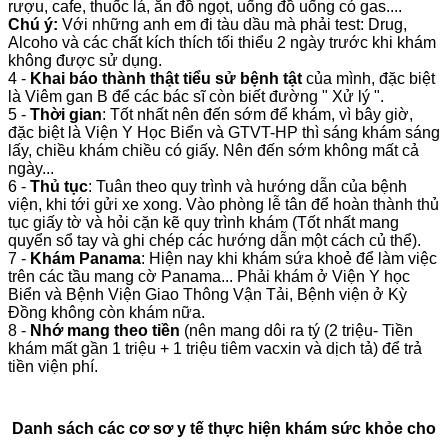
rượu, cafe, thuốc lá, ăn đồ ngọt, uống đồ uống có gas....
Chú ý:
Với những anh em đi tàu dầu mà phải test: Drug,
Alcoho và các chất kích thích tối thiểu 2 ngày trước khi khám
không được sử dụng.
4 -
Khai báo thành thật tiểu sử bệnh tật
của mình, đặc biệt
là Viêm gan B để các bác sĩ còn biết đường " Xử lý ".
5 -
Thời gian
: Tốt nhất nên đến sớm để khám, vì bây giờ,
đặc biệt là Viện Y Học Biển và GTVT-HP thì sáng khám sáng
lấy, chiều khám chiều có giấy. Nên đến sớm không mất cả
ngày...
6 -
Thủ tục
: Tuân theo quy trình và hướng dẫn của bệnh
viện, khi tới gửi xe xong. Vào phòng lễ tân để hoàn thành thủ
tục giấy tờ và hỏi cặn kẽ quy trình khám (Tốt nhất mang
quyển sổ tay và ghi chép các hướng dẫn một cách củ thể).
7 -
Khám Panama
: Hiện nay khi khám sứa khoẻ để làm việc
trên các tầu mang cờ Panama... Phải khám ở Viện Y học
Biển và Bệnh Viện Giao Thông Vận Tải, Bệnh viện ở Kỳ
Đồng không còn khám nữa.
8 -
Nhớ mang theo tiền
(nên mang dôi ra tý (2 triệu- Tiền
khám mất gần 1 triệu + 1 triệu tiêm vacxin và dịch tả) để trả
tiền viện phí.
Danh sách các cơ sơ y tế thực hiện khám sức khỏe cho