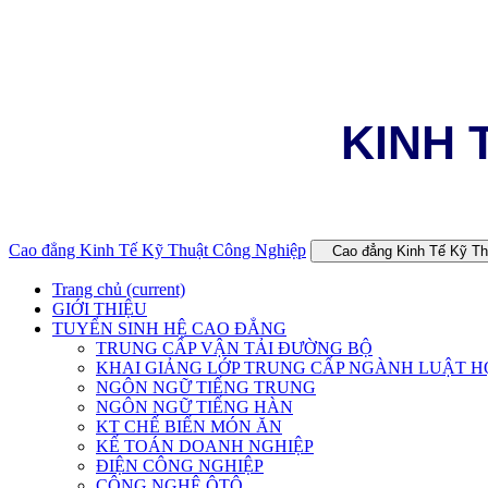
KINH 
Cao đẳng Kinh Tế Kỹ Thuật Công Nghiệp
Cao đẳng Kinh Tế Kỹ T
Trang chủ
(current)
GIỚI THIỆU
TUYỂN SINH HỆ CAO ĐẲNG
TRUNG CẤP VẬN TẢI ĐƯỜNG BỘ
KHAI GIẢNG LỚP TRUNG CẤP NGÀNH LUẬT H
NGÔN NGỮ TIẾNG TRUNG
NGÔN NGỮ TIẾNG HÀN
KT CHẾ BIẾN MÓN ĂN
KẾ TOÁN DOANH NGHIỆP
ĐIỆN CÔNG NGHIỆP
CÔNG NGHỆ ÔTÔ