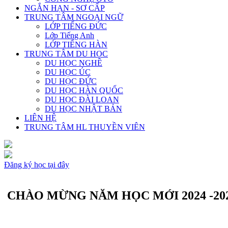
NGẮN HẠN - SƠ CẤP
TRUNG TÂM NGOẠI NGỮ
LỚP TIẾNG ĐỨC
Lớp Tiếng Anh
LỚP TIẾNG HÀN
TRUNG TÂM DU HỌC
DU HỌC NGHỀ
DU HỌC ÚC
DU HỌC ĐỨC
DU HỌC HÀN QUỐC
DU HỌC ĐÀI LOAN
DU HỌC NHẬT BẢN
LIÊN HỆ
TRUNG TÂM HL THUYỀN VIÊN
Đăng ký học tại đây
CHÀO MỪNG NĂM HỌC MỚI 2024 -2