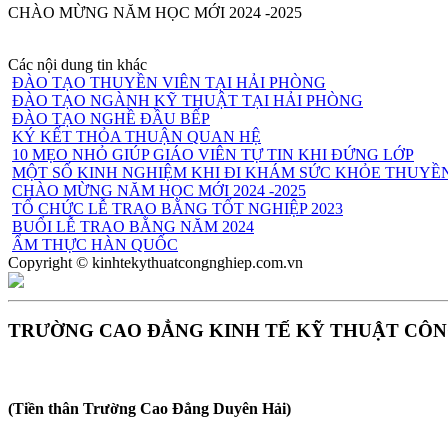
CHÀO MỪNG NĂM HỌC MỚI 2024 -2025
Các nội dung tin khác
ĐÀO TẠO THUYỀN VIÊN TẠI HẢI PHÒNG
ĐÀO TẠO NGÀNH KỸ THUẬT TẠI HẢI PHÒNG
ĐÀO TẠO NGHỀ ĐẦU BẾP
KÝ KẾT THỎA THUẬN QUAN HỆ
10 MẸO NHỎ GIÚP GIÁO VIÊN TỰ TIN KHI ĐỨNG LỚP
MỘT SỐ KINH NGHIỆM KHI ĐI KHÁM SỨC KHỎE THUYỀ
CHÀO MỪNG NĂM HỌC MỚI 2024 -2025
TỔ CHỨC LỄ TRAO BẰNG TỐT NGHIỆP 2023
BUỔI LỄ TRAO BẰNG NĂM 2024
ẨM THỰC HÀN QUỐC
Copyright © kinhtekythuatcongnghiep.com.vn
TRƯỜNG CAO ĐẲNG KINH TẾ KỸ THUẬT CÔN
(Tiền thân Trường Cao Đẳng Duyên Hải)