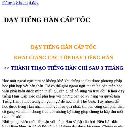
Đăng ký học tại đây
DẠY TIẾNG HÀN CẤP TỐC
DẠY TIẾNG HÀN CẤP TỐC
KHAI GIẢNG CÁC LỚP DẠY TIẾNG HÀN
>> THÀNH THẠO TIẾNG HÀN CHỈ SAU 3 THÁNG
Học một ngoại ngữ mới sẽ không khó khi chúng ta tìm được phương pháp
học phù hợp với bản thân. Để có thể giỏi ngoại ngữ thì chính bản thân học
viên phải hiểu được mình thiếu gì, cần gì để bổ sung và trau dồi.
Khoá dạy
tiếng Hàn Cấp Tốc
chỉ phù hợp với những bạn có kỹ năng và quyết tâm
Tiếng Hàn là một trong 3 ngôn ngữ dễ học nhất Thế Giới, Tuy nhiên để
học được tiếng Hàn nhanh nhất và hiệu quả nhất, thì bạn cũng cần phải thật
cố gắng và nhanh chóng trau dồi những kỹ năng giúp chúng ta hấp thụ một
cách tốt nhất.
Những học viên mới tiếp cận với tiếng Hàn sẽ đặt câu hỏi:
Nên bắt đầu
học tiếng Hàn từ đâu?
Để có thể dễ dàng đạt được kỳ vọng, Chúng ta nên