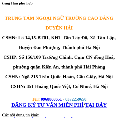
tiếng Hàn phù hợp
TRUNG TÂM NGOẠI NGỮ TRƯỜNG CAO ĐẲNG
DUYÊN HẢI
CSHN:
Lô 14,15-BT01, KĐT Tân Tây Đô, Xã Tân Lập,
Huyện Đan Phượng, Thành phố Hà Nội
CSHP:
Số 156/109 Trường Chinh, Cụm CN đồng Hoà,
phường quận Kiến An, thành phố Hải Phòng
CSHN: Ngõ 215 Trần Quốc Hoàn, Cầu Giấy, Hà Nội
CSHN: 451 Hoàng Quốc Việt, Cổ Nhuế, Hà Nội
Tell:
0968868651
-
0372259650
ĐĂNG KÝ TƯ VẤN MIỄN PHÍ
/
TẠI ĐÂY
Các nội dung tin khác