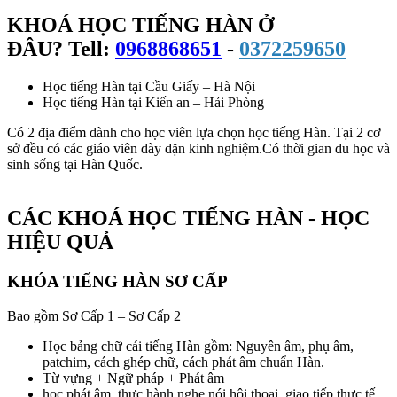
KHOÁ HỌC TIẾNG HÀN Ở
ĐÂU?
Tell:
0968868651
-
0372259650
Học tiếng Hàn tại Cầu Giấy – Hà Nội
Học tiếng Hàn tại Kiến an – Hải Phòng
Có 2 địa điểm dành cho học viên lựa chọn học tiếng Hàn. Tại 2 cơ
sở đều có các giáo viên dày dặn kinh nghiệm.Có thời gian du học và
sinh sống tại Hàn Quốc.
CÁC KHOÁ HỌC TIẾNG HÀN - HỌC
HIỆU QUẢ
KHÓA TIẾNG HÀN SƠ CẤP
Bao gồm Sơ Cấp 1 – Sơ Cấp 2
Học bảng chữ cái tiếng Hàn gồm: Nguyên âm, phụ âm,
patchim, cách ghép chữ, cách phát âm chuẩn Hàn.
Từ vựng + Ngữ pháp + Phát âm
học phát âm, thực hành nghe nói hội thoại, giao tiếp thực tế