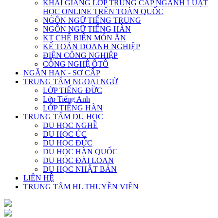
KHAI GIẢNG LỚP TRUNG CẤP NGÀNH LUẬT
HỌC ONLINE TRÊN TOÀN QUỐC
NGÔN NGỮ TIẾNG TRUNG
NGÔN NGỮ TIẾNG HÀN
KT CHẾ BIẾN MÓN ĂN
KẾ TOÁN DOANH NGHIỆP
ĐIỆN CÔNG NGHIỆP
CÔNG NGHỆ ÔTÔ
NGẮN HẠN - SƠ CẤP
TRUNG TÂM NGOẠI NGỮ
LỚP TIẾNG ĐỨC
Lớp Tiếng Anh
LỚP TIẾNG HÀN
TRUNG TÂM DU HỌC
DU HỌC NGHỀ
DU HỌC ÚC
DU HỌC ĐỨC
DU HỌC HÀN QUỐC
DU HỌC ĐÀI LOAN
DU HỌC NHẬT BẢN
LIÊN HỆ
TRUNG TÂM HL THUYỀN VIÊN