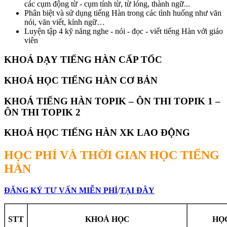
các cụm động từ - cụm tính từ, từ lóng, thành ngữ...
Phân biệt và sử dụng tiếng Hàn trong các tình huống như văn
nói, văn viết, kính ngữ…
Luyện tập 4 kỹ năng nghe - nói - đọc - viết tiếng Hàn với giáo
viên
KHOÁ DẠY TIẾNG HÀN CẤP TỐC
KHOÁ HỌC TIẾNG HÀN CƠ BẢN
KHOÁ TIẾNG HÀN TOPIK – ÔN THI TOPIK 1 –
ÔN THI TOPIK 2
KHOÁ HỌC TIẾNG HÀN XK LAO ĐỘNG
HỌC PHÍ VÀ THỜI GIAN HỌC TIẾNG
HÀN
ĐĂNG KÝ TƯ VẤN MIỄN PHÍ
/
TẠI ĐÂY
STT
KHOÁ HỌC
HỌ