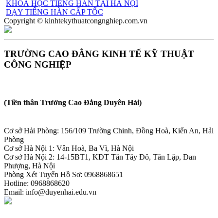
KHOÁ HỌC TIẾNG HÀN TẠI HÀ NỘI
DẠY TIẾNG HÀN CẤP TỐC
Copyright © kinhtekythuatcongnghiep.com.vn
TRƯỜNG CAO ĐẲNG KINH TẾ KỸ THUẬT
CÔNG NGHIỆP
(Tiền thân Trường Cao Đẳng Duyên Hải)
Cơ sở Hải Phòng: 156/109 Trường Chinh, Đồng Hoà, Kiến An, Hải
Phòng
Cơ sở Hà Nội 1: Vân Hoà, Ba Vì, Hà Nội
Cơ sở Hà Nội 2: 14-15BT1, KĐT Tân Tây Đô, Tân Lập, Đan
Phượng, Hà Nội
Phòng Xét Tuyển Hồ Sơ: 0968868651
Hotline: 0968868620
Email: info@duyenhai.edu.vn