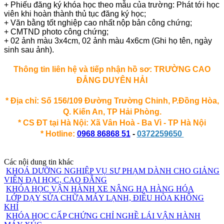
+ Phiếu đăng ký khóa học theo mẫu của trường: Phát tới học
viên khi hoàn thành thủ tục đăng ký học;
+ Văn bằng tốt nghiệp cao nhất nộp bản công chứng;
+ CMTND photo công chứng;
+ 02 ảnh màu 3x4cm, 02 ảnh màu 4x6cm (Ghi họ tên, ngày
sinh sau ảnh).
Thông tin liên hệ và tiếp nhận hồ sơ: TRƯỜNG CAO
ĐẲNG DUYÊN HẢI
* Địa chỉ: Số 156/109 Đường Trường Chinh, P.Đồng Hòa,
Q. Kiến An, TP Hải Phòng.
* CS ĐT tại Hà Nội: Xã Vân Hoà - Ba Vì - TP Hà Nội
* Hotline:
0968 86868 51
-
0372259650
Các nội dung tin khác
KHOÁ DƯỠNG NGHIỆP VỤ SƯ PHẠM DÀNH CHO GIẢNG
VIÊN ĐẠI HỌC, CAO ĐẲNG
KHÓA HỌC VẬN HÀNH XE NÂNG HẠ HÀNG HÓA
LỚP DẠY SỬA CHỮA MÁY LẠNH, ĐIỀU HÒA KHÔNG
KHÍ
KHÓA HỌC CẤP CHỨNG CHỈ NGHỀ LÁI VẬN HÀNH