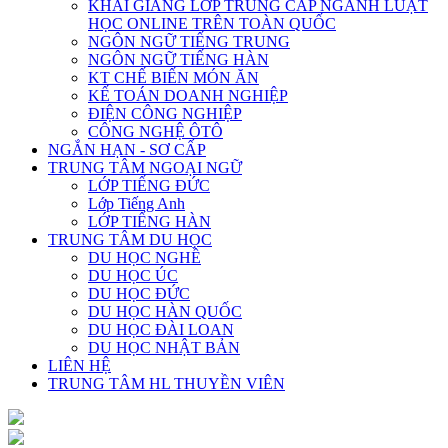
KHAI GIẢNG LỚP TRUNG CẤP NGÀNH LUẬT
HỌC ONLINE TRÊN TOÀN QUỐC
NGÔN NGỮ TIẾNG TRUNG
NGÔN NGỮ TIẾNG HÀN
KT CHẾ BIẾN MÓN ĂN
KẾ TOÁN DOANH NGHIỆP
ĐIỆN CÔNG NGHIỆP
CÔNG NGHỆ ÔTÔ
NGẮN HẠN - SƠ CẤP
TRUNG TÂM NGOẠI NGỮ
LỚP TIẾNG ĐỨC
Lớp Tiếng Anh
LỚP TIẾNG HÀN
TRUNG TÂM DU HỌC
DU HỌC NGHỀ
DU HỌC ÚC
DU HỌC ĐỨC
DU HỌC HÀN QUỐC
DU HỌC ĐÀI LOAN
DU HỌC NHẬT BẢN
LIÊN HỆ
TRUNG TÂM HL THUYỀN VIÊN