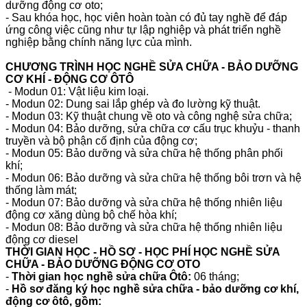
dưỡng động cơ oto;
- Sau khóa học, học viên hoàn toàn có đủ tay nghề để đáp
ứng công việc cũng như tự lập nghiệp và phát triển nghề
nghiệp bằng chính năng lực của mình.
CHƯƠNG TRÌNH HỌC NGHỀ SỬA CHỮA - BẢO DƯỠNG
CƠ KHÍ - ĐỘNG CƠ ÔTÔ
- Modun 01: Vật liệu kim loại.
- Modun 02: Dung sai lắp ghép và đo lường kỹ thuật.
- Modun 03: Kỹ thuật chung về oto và công nghệ sửa chữa;
- Modun 04: Bảo dưỡng, sửa chữa cơ cấu trục khuỷu - thanh
truyền và bộ phận cố định của động cơ;
- Modun 05: Bảo dưỡng và sửa chữa hệ thống phân phối
khí;
- Modun 06: Bảo dưỡng và sửa chữa hệ thống bôi trơn và hệ
thống làm mát;
- Modun 07: Bảo dưỡng và sửa chữa hệ thống nhiên liệu
động cơ xăng dùng bộ chế hòa khí;
- Modun 08: Bảo dưỡng và sửa chữa hệ thống nhiên liệu
động cơ diesel
THỜI GIAN HỌC - HỒ SƠ - HỌC PHÍ HỌC NGHỀ SỬA
CHỮA - BẢO DƯỠNG ĐỘNG CƠ OTO
-
Thời gian học nghề sửa chữa Ôtô:
06 tháng;
-
Hồ sơ đăng ký học nghề sửa chữa - bảo dưỡng cơ khí,
động cơ ôtô, gồm: