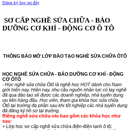
Đăng ký học tại đây
SƠ CẤP NGHỀ SỬA CHỮA - BẢO
DƯỠNG CƠ KHÍ - ĐỘNG CƠ Ô TÔ
THÔNG BÁO MỞ LỚP ĐÀO TẠO NGHỀ SỬA CHỮA ÔTÔ
HỌC NGHỀ SỬA CHỮA - BẢO DƯỠNG CƠ KHÍ - ĐỘNG
CƠ ÔTÔ
- Học nghề sửa chữa Ôtô là nghề học HOT dành cho Nam
giới hiện nay. Hiện nay, nhu cầu nguồn nhân lực có tay nghề
đã qua đào tạo sẽ được các doanh nghiệp, nhà tuyển dụng
ưu tiên hàng đầu. Học viên, tham gia khóa học sửa chữa
Ôtô tại trường đa phần sau khi tốt nghiệp các nhà tuyển dụng
đã đăng ký hồ sơ tại trường.
Riêng nghề sửa chữa oto bao gồm các khóa học như
sau:
+ Lớp học sơ cấp nghề sửa chửa điện-điện lạnh ô tô;