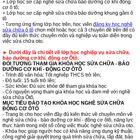
+ Lớp học sơ cấp nghề sửa chữa bảo dưỡng cơ khí động
cơ ô tô;
+ Lớp học sơ cấp nghề sửa chữa bảo dưỡng khung gầm ô
tô
- Tương ứng từng lớp học trên, học viên
đăng ky học nghề
sửa chữa ô tô
chọn một hoặc học cả 3 chuyên đề trên để có
đầy đủ kiến thức chuyên môn và nghiệp vụ toàn diện trong
việc sửa chữa oto.
► Dưới đây là chi tiết về lớp học nghiệp vụ sửa chữa,
bảo dưỡng cơ khí, động cơ Ôtô:
ĐỐI TƯỢNG THAM GIA KHÓA HỌC SỬA CHỮA - BẢO
DƯỠNG CƠ KHÍ - ĐỘNG CƠ ÔTÔ
- Trình độ văn hóa: Tốt nghiệp THCS trở lên;
- Độ tuổi: 15 tuổi trở lên;
- Sức khỏe: Đủ sức khỏe để tham gia khóa học
- Có nguyện vọng tham gia khóa học và đam mê với nghề
sửa chữa Ôtô.
MỤC TIÊU ĐÀO TẠO KHÓA HỌC NGHỀ SỬA CHỮA
ĐỘNG CƠ ÔTÔ
- Trang bị cho học viên đầy đủ kiến thức về chuyên môn về
nghề sửa chữa - bảo dưỡng cơ khí - động cơ ôtô, năng lực
thực hành trong một số công việc thuộc nghề sửa chữa oto.
- Khóa học giúp người học có khả năng ứng dụng kỹ thuật,
công nghệ giải quyết trong quá trình sửa chữa, lắp đăt, bảo