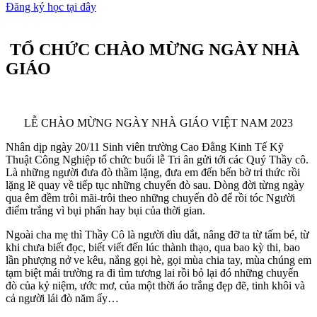
Đăng ký học tại đây
TỔ CHỨC CHÀO MỪNG NGÀY NHÀ
GIÁO
LỄ CHÀO MỪNG NGÀY NHÀ GIÁO VIỆT NAM 2023
Nhân dịp ngày 20/11 Sinh viên trường Cao Đẳng Kinh Tế Kỹ
Thuật Công Nghiệp tổ chức buổi lễ Tri ân gửi tới các Quý Thầy cô.
Là những người đưa đò thầm lặng, đưa em đến bến bờ tri thức rồi
lặng lẽ quay về tiếp tục những chuyến đò sau. Dòng đời từng ngày
qua êm đềm trôi mãi-trôi theo những chuyến đò để rồi tóc Người
điểm trắng vì bụi phấn hay bụi của thời gian.
Ngoài cha mẹ thì Thầy Cô là người dìu dắt, nâng đỡ ta từ tấm bé, từ
khi chưa biết đọc, biết viết đến lúc thành thạo, qua bao kỳ thi, bao
lần phượng nở ve kêu, nắng gọi hè, gọi mùa chia tay, mùa chúng em
tạm biệt mái trường ra đi tìm tương lai rồi bỏ lại đó những chuyến
đò của kỷ niệm, ước mơ, của một thời áo trắng đẹp đẽ, tinh khôi và
cả người lái đò năm ấy…