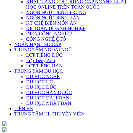
KHAI GIẢNG LỚP TRUNG CẤP NGÀNH LUẬT
HỌC ONLINE TRÊN TOÀN QUỐC
NGÔN NGỮ TIẾNG TRUNG
NGÔN NGỮ TIẾNG HÀN
KT CHẾ BIẾN MÓN ĂN
KẾ TOÁN DOANH NGHIỆP
ĐIỆN CÔNG NGHIỆP
CÔNG NGHỆ ÔTÔ
NGẮN HẠN - SƠ CẤP
TRUNG TÂM NGOẠI NGỮ
LỚP TIẾNG ĐỨC
Lớp Tiếng Anh
LỚP TIẾNG HÀN
TRUNG TÂM DU HỌC
DU HỌC NGHỀ
DU HỌC ÚC
DU HỌC ĐỨC
DU HỌC HÀN QUỐC
DU HỌC ĐÀI LOAN
DU HỌC NHẬT BẢN
LIÊN HỆ
TRUNG TÂM HL THUYỀN VIÊN