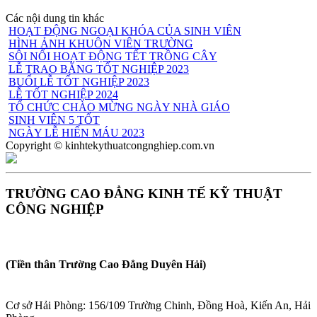
Các nội dung tin khác
HOẠT ĐỘNG NGOẠI KHÓA CỦA SINH VIÊN
HÌNH ẢNH KHUÔN VIÊN TRƯỜNG
SÔI NỔI HOẠT ĐỘNG TẾT TRỒNG CÂY
LỄ TRAO BẰNG TỐT NGHIỆP 2023
BUỔI LỄ TỐT NGHIỆP 2023
LỄ TỐT NGHIỆP 2024
TỔ CHỨC CHÀO MỪNG NGÀY NHÀ GIÁO
SINH VIÊN 5 TỐT
NGÀY LỄ HIẾN MÁU 2023
Copyright © kinhtekythuatcongnghiep.com.vn
TRƯỜNG CAO ĐẲNG KINH TẾ KỸ THUẬT
CÔNG NGHIỆP
(Tiền thân Trường Cao Đẳng Duyên Hải)
Cơ sở Hải Phòng: 156/109 Trường Chinh, Đồng Hoà, Kiến An, Hải